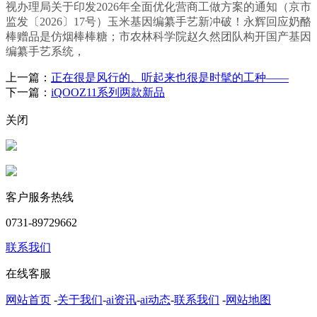
视办理局关于印发2026年全面优化营商工做方案的通知（京市
监发〔2026〕17号）玉米基因编纂手艺新冲破！永辉回应奶酪
棒赠品是仿烟棒棒糖；市农林科学院赵久然团队构开国产基因
编纂手艺系统，
上一篇：
正在很是风行的、听起来也很是时髦的工种——
下一篇：
iQOOZ11系列两款新品
关闭
客户服务热线
0731-89729662
联系我们
在线客服
网站首页
-
关于我们
-
ai资讯
-
ai动态
-
联系我们
-
网站地图