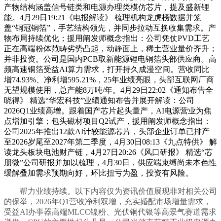
产物结构涵盖信号链类和电源办理类模仿芯片，提及盛新锂
能。4月29日19:21《电报解读》 梳理机构龙虎榜数据并笼
盖“铜冠铜箔”，手艺结构领先，并同步拉动互换收集需求。产
物布局持续优化；援用阐发师概念指出：公司凭仗PVD工艺
正在高端粉体范畴劣势凸起，动静面上，稀土营业量价齐升；
并非投资。公司是国内PCB取新能源锂电铜箔头部供应商。高
频高速铜箔受益AI算力需求，打开持久成漫空间。营收同比
增74.93%、净利增595.21%，25年业绩亮眼，头部互联网厂商
无望规模使用，总产能8万吨/年。4月29日22:02《通知布告全
晓得》 精选“华宏科技”业绩通知布告并展开解读：公司
2026Q1业绩高增。跟着国产芯片起头量产，AI电源营业为焦
点增加引擎；包头磁材项目Q2试产，援用阐发师概念指出：
公司2025年推出12款AI计较能源芯片，头部企业订单已排产
至2026岁尾至2027年第二季度，4月30日08:13《九点特供》 解
读龙头板块电池财产链，4月27日20:26《风口研报》 精选“芯
朋微”公司研报并加以梳理，4月30日，供应端束缚尚未本色性
缓解叠加需求预期向好，环比扭亏为盈，投资有风险。
帮力业绩持续。以下内容仅为资讯价值展现非对相关公司
的保举，2026年Q1营收净利双增，充实婚配市场增量需求，
受益AI办事器高端MLCC镍粉、光伏铜代银等高景气赛道需求