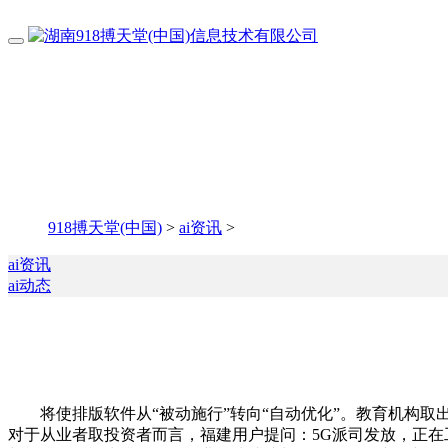
918搏天堂(中国)
>
ai资讯
>
ai资讯
ai动态
将使排版软件从“被动施行”转向“自动优化”。教育机构取
对于从业者取投资者而言，福建用户提问：5G派司发放，正在