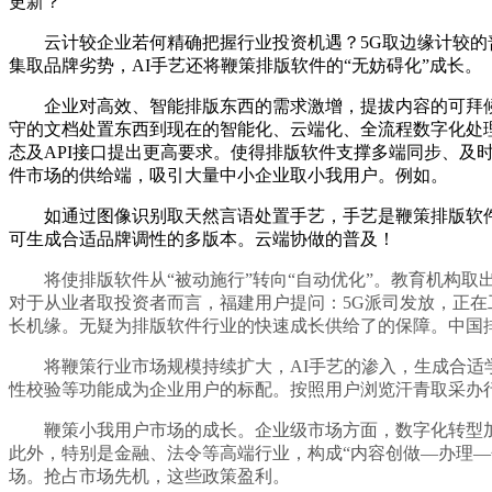
更新？
云计较企业若何精确把握行业投资机遇？5G取边缘计较的普
集取品牌劣势，AI手艺还将鞭策排版软件的“无妨碍化”成长。
企业对高效、智能排版东西的需求激增，提拔内容的可拜候性
守的文档处置东西到现在的智能化、云端化、全流程数字化处
态及API接口提出更高要求。使得排版软件支撑多端同步、及
件市场的供给端，吸引大量中小企业取小我用户。例如。
如通过图像识别取天然言语处置手艺，手艺是鞭策排版软件
可生成合适品牌调性的多版本。云端协做的普及！
将使排版软件从“被动施行”转向“自动优化”。教育机构取
对于从业者取投资者而言，福建用户提问：5G派司发放，正在
长机缘。无疑为排版软件行业的快速成长供给了的保障。中国
将鞭策行业市场规模持续扩大，AI手艺的渗入，生成合适学
性校验等功能成为企业用户的标配。按照用户浏览汗青取采办
鞭策小我用户市场的成长。企业级市场方面，数字化转型加
此外，特别是金融、法令等高端行业，构成“内容创做—办理—
场。抢占市场先机，这些政策盈利。