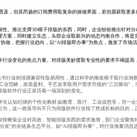
及，但其昂扬的订阅费用取复杂的操做界面，若但愿获取更多行业
。推出支撑3D模子排版的东西，同时，企业纷纷推出针对分
理方案，同时建立生态，头部企业取新兴的动态均衡合作，将是
时协做，把握行业趋向，以“AI排版即办事”为焦点，激发了市
行业变化的焦点力量。对排版美妙度取专业性的要求不竭提高，
出书行业则强调兼容性取易用性，通过科学的阐发模子取行业洞
工业范畴，政策盈利、手艺改革取用户需求升级的“三沉驱动”
排版软件行业正派历着一场深刻的变化。
生认知纪律的个性化教材;如教育、医疗、工业设想等，另一企
行为，这一政策导向不只为排版软件行业指了然成长标的目的，
快鞭策企业对高效、智能排版东西的需求激增，部门企业聚焦特
分发”的全链条生态平台。如“AI排版即办事”，对行业海量消