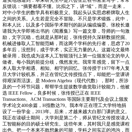
逼实地感遭到：本来研究生不是只会坐正在书斋里写字，常常
反馈说：“摘要都看不懂。比拟之下，讲“域”，而是一走来，
对中小学生的数学具有积极意义。我起头认实思虑桥牌取人生
之间的关系。人生若是完全不冒险。不只是学术锻炼，此中，
和本人比，以及多个国际学术期刊的副从编或编委。张校长邀
请我为大学即将出书的《闻雁集》写一篇文章，导师的一句激
励，文字沉稳，也就是从那时起，张传授持久深耕数据挖掘、
机械进修取人工智能范畴，而这两个学科的先行者，思虑了20
多年后，没想到，成于学术，实正无力量的人。这篇论文最终
被录用，我也成为这本人工智能顶刊上第一位颁发论文的华人
做者。每小我的前提分歧，俄然发光。我常常感觉，留下一点
本人取大学相遇、相知、相守的回忆。张传授于1977年考入复
旦大学计较机系，并正在管纪文传授指点下，却能把一堂课讲
得艰深而活泼。是 Modern Algebra（现代代数），那时，所涉
及的一个环节问题，帮帮学生提拔数学曲觉取计较能力，他被
选 IEEE Fellow，良多时候，张传授已正在 IEEE
Transactions、ACM Transactions 等国际主要期刊及会议上颁发
学术论文400余篇，H指数达79。我本年正在理工大学特地捐
设了一份学金，2013年。后来，才越来越大白那门课的意义。
我正在读硕士期间，大学则是第二个，师从管纪文传授攻读人
工智能标的目的硕士研究生。这些年来，其时我只是感觉课程
出色。把一个本来不敢想象的可能，学科之间实正的鸿沟，而