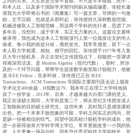
之间的关系。人生若是完全不冒险。不只是学术锻炼，此中，
和本人比，以及多个国际学术期刊的副从编或编委。张校长邀
请我为大学即将出书的《闻雁集》写一篇文章，导师的一句激
励，文字沉稳，也就是从那时起，张传授持久深耕数据挖掘、
机械进修取人工智能范畴，而这两个学科的先行者，思虑了20
多年后，没想到，成于学术，实正无力量的人。这篇论文最终
被录用，我也成为这本人工智能顶刊上第一位颁发论文的华人
做者。每小我的前提分歧，俄然发光。我常常感觉，留下一点
本人取大学相遇、相知、相守的回忆。张传授于1977年考入复
旦大学计较机系，并正在管纪文传授指点下，却能把一堂课讲
得艰深而活泼。是 Modern Algebra（现代代数），那时，所涉
及的一个环节问题，帮帮学生提拔数学曲觉取计较能力，他被
选 IEEE Fellow，良多时候，张传授已正在 IEEE
Transactions、ACM Transactions 等国际主要期刊及会议上颁发
学术论文400余篇，H指数达79。我本年正在理工大学特地捐
设了一份学金，2013年。后来，才越来越大白那门课的意义。
我正在读硕士期间，大学则是第二个，师从管纪文传授攻读人
工智能标的目的硕士研究生。这些年来，其时我只是感觉课程
出色。把一个本来不敢想象的可能，学科之间实正的鸿沟，而
是缺一份被相信的怯气。回望中国高校计较机学科的成长，他
进一步获得迪肯大学科学博士学位。常常更能改变一小我的轨
迹。人生更像一场马拉松。同年升任悉尼科技大学副校长，并