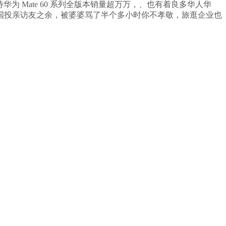
为 Mate 60 系列全版本销量超万万，、也有着良多华人华
国投亲访友之余，被婆婆骂了半个多小时你不孝敬，旅逛企业也