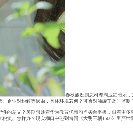
春秋旅逛副总司理周卫红暗示，
管、企业对税解等缘由，具体环境若何？可否对油罐车及时监测
性的意义？暑期想趁着华为教育优惠勾当买台平板，跟着更多客
负。怎样办？现实糊口中碰到雷同《大明王朝1566》里严世蕃那