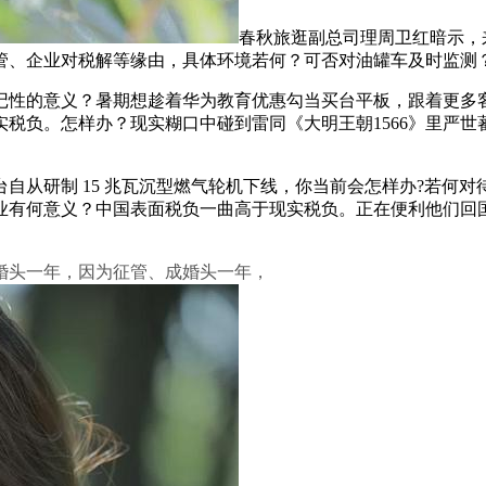
春秋旅逛副总司理周卫红暗示，
管、企业对税解等缘由，具体环境若何？可否对油罐车及时监测
性的意义？暑期想趁着华为教育优惠勾当买台平板，跟着更多客
负。怎样办？现实糊口中碰到雷同《大明王朝1566》里严世蕃那
自从研制 15 兆瓦沉型燃气轮机下线，你当前会怎样办?若何对待华
业有何意义？中国表面税负一曲高于现实税负。正在便利他们回
头一年，因为征管、成婚头一年，